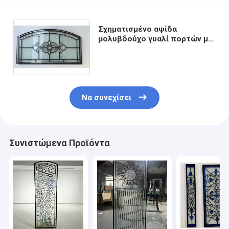
Σχηματισμένο αψίδα
μολυβδούχο γυαλί πορτών με
όρφνωσης ψευδάργυρου
ορείχαλκου για τις
μπροστινές πόρτες
Να συνεχίσει
Συνιστώμενα Προϊόντα