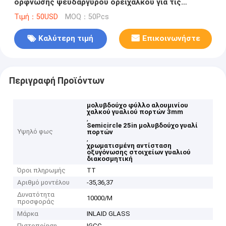
όρφνωσης ψευδάργυρου ορείχαλκου για τις
μπροστινές πόρτες
Τιμή：50USD
MOQ：50Pcs
Καλύτερη τιμή
Επικοινωνήστε
Περιγραφή Προϊόντων
μολυβδούχο φύλλο αλουμινίου
χαλκού γυαλιού πορτών 3mm
,
Semicircle 25in μολυβδούχο γυαλί
Υψηλό φως
πορτών
,
χρωματισμένη αντίσταση
οξυγόνωσης στοιχείων γυαλιού
διακοσμητική
Όροι πληρωμής
TT
Αριθμό μοντέλου
-35,36,37
Δυνατότητα
10000/M
προσφοράς
Μάρκα
INLAID GLASS
Πιστοποίηση
IGCC