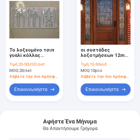
Το λοξευμένο τσιπ
οι συστάδες
γυαλί κόλλας
λοξοτμήσεων 12mm
συγκεντρώνεται την
1M για το
Τιμή:
20-50USD/set
Τιμή:
10-50usd
εξαιρετικά σαφή ημι
λεκιασμένο γυαλί
MOQ:
20/set
MOQ:
10pcs
έλλειψη 5MM 6MM
συγκεντρώνονται τη
γυαλισμένη
Λάβετε την πιο πρόσφατη τιμή
Λάβετε την πιο πρόσφατη τιμή
ακονίζοντας γαλλική
πόρτα
Επικοινωνήστε
Επικοινωνήστε
Σπίτι
Προϊόντα
Αφήστε Ένα Μήνυμα
Θα Απαντήσουμε Γρήγορα
Περίπου εμείς