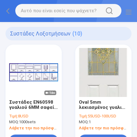
Συστάδες Λοξοτμήσεων
(10)
Συστάδες EN60598
Oval 5mm
γυαλιού 6MM σαφείς
λεκιασμένος γυαλιού
κελτικές
λοξοτμήσεων
Τιμή:
8USD
Τιμή:
55USD-100USD
λοξευμένες που
ορείχαλκος Caming
MOQ:
1000sets
MOQ:
1
μετριάζουν 25.4mm
επιτροπής σιδήρου
εξαρτήσεων
Λάβετε την πιο πρόσφατη τιμή
Λάβετε την πιο πρόσφατη τιμή
διακοσμητικός