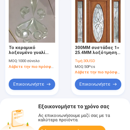
Το κεραμικό
300MM συστάδες 1»
λοξευμένο γυαλί
25.4MM λοξότμησης
0.6CM
απείρου βικτοριανές
MOQ:
1000 σύνολο
Τιμή:
30USD
συγκεντρώνεται τα
για την ξύλινη
Λάβετε την πιο πρόσφατη τιμή
MOQ:
50Pcs
λεκιασμένα κομμάτια
διακόσμηση πορτών
γυαλιού 12.7MM
Λάβετε την πιο πρόσφατη τιμή
cOem
Επικοινωνήστε
Επικοινωνήστε
Εξοικονομήστε το χρόνο σας
Ας επικοινωνήσουμε μαζί σας με τα
καλύτερα προϊόντα.