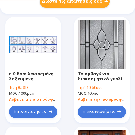
Δώστε τις απαιτήσεις σας
η 0.5cm λεκιασμένη
Το ορθογώνιο
λοξευμένη
διακοσμητικό γυαλί
λοξότμηση
Caming ορείχαλκου
Τιμή:
8USD
Τιμή:
10-50usd
συστάδων γυαλιού
περπάτησε το
MOQ:
1000pcs
MOQ:
10psc
θέτει διαφανές
τρόχισμα 1000mm
Upscale
IGCC
Λάβετε την πιο πρόσφατη τιμή
Λάβετε την πιο πρόσφατη τιμή
Επικοινωνήστε
Επικοινωνήστε