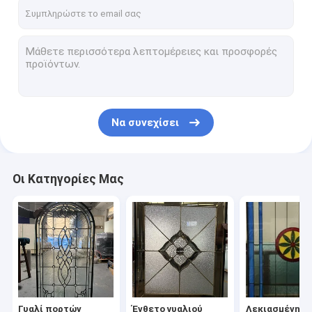
Γύρος εργοστασίων
Ποιοτικός έλεγχος
Μας ελάτε σε επαφή με
Ζητήστε ένα απόσπασμα
Να συνεχίσει
Γυαλί πορτών εισόδων
Οι Κατηγορίες Μας
Ένθετο γυαλιού πορτών
Λεκιασμένη επιτροπή γυαλιού
Ένθετα πορτών επεξεργασμένου σιδήρου
Τυφλοί μεταξύ του γυαλιού
Γυαλί πορτών
Ένθετο γυαλιού
Λεκιασμένη